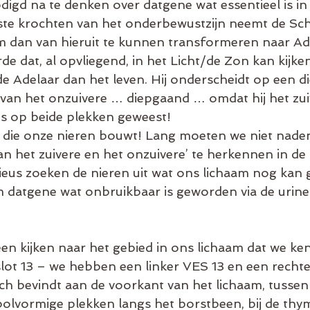
igd na te denken over datgene wat essentieel is in 
ste krochten van het onderbewustzijn neemt de Sch
 dan van hieruit te kunnen transformeren naar Ade
e dat, al opvliegend, in het Licht/de Zon kan kijken.
e Adelaar dan het leven. Hij onderscheidt op een d
 van het onzuivere … diepgaand … omdat hij het zui
 is op beide plekken geweest!
e die onze nieren bouwt! Lang moeten we niet nad
an het zuivere en het onzuivere’ te herkennen in de 
ieus zoeken de nieren uit wat ons lichaam nog kan 
m datgene wat onbruikbaar is geworden via de urine 
en kijken naar het gebied in ons lichaam dat we ken
slot 13 – we hebben een linker VES 13 en een rechte
ich bevindt aan de voorkant van het lichaam, tussen
 bolvormige plekken langs het borstbeen, bij de thym