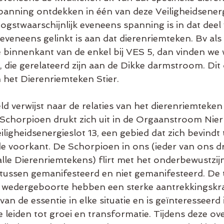
panning ontdekken in één van deze Veiligheidsenerg
ogstwaarschijnlijk eveneens spanning is in dat deel
veneens gelinkt is aan dat dierenriemteken. Bv als
 binnenkant van de enkel bij VES 5, dan vinden we w
die gerelateerd zijn aan de Dikke darmstroom. Dit
 het Dierenriemteken Stier.
d verwijst naar de relaties van het dierenriemteke
 Schorpioen drukt zich uit in de Orgaanstroom Nier
iligheidsenergieslot 13, een gebied dat zich bevindt
de voorkant. De Schorpioen in ons (ieder van ons dr
alle Dierenriemtekens) flirt met het onderbewustzijn
tussen gemanifesteerd en niet gemanifesteerd. De 
 wedergeboorte hebben een sterke aantrekkingskra
n de essentie in elke situatie en is geïnteresseerd 
e leiden tot groei en transformatie. Tijdens deze o