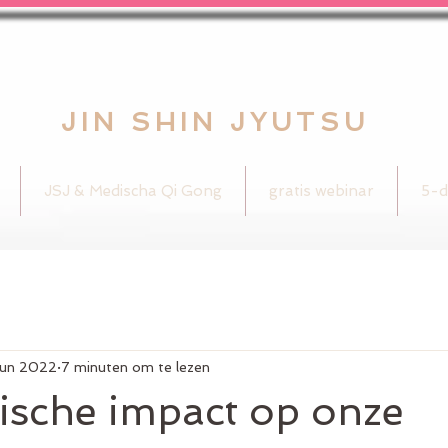
JIN SHIN JYUTSU
JSJ & Medischa Qi Gong
gratis webinar
5-d
jun 2022
7 minuten om te lezen
ische impact op onze