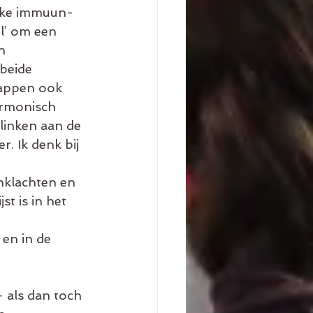
ijke immuun-
l’ om een 
n 
beide 
happen ook 
armonisch 
linken aan de 
. Ik denk bij 
nklachten en 
 is in het 
en in de 
– als dan toch 