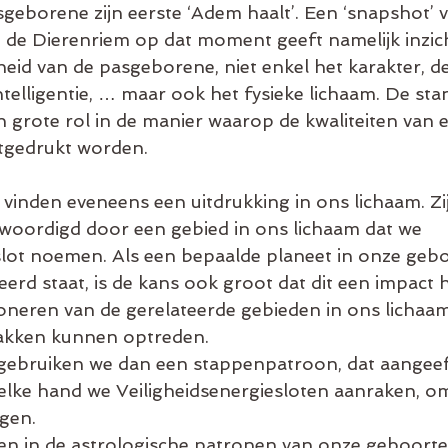
eborene zijn eerste ‘Adem haalt’. Een ‘snapshot’ v
 de Dierenriem op dat moment geeft namelijk inzich
heid van de pasgeborene, niet enkel het karakter, de
telligentie, … maar ook het fysieke lichaam. De sta
n grote rol in de manier waarop de kwaliteiten van 
itgedrukt worden.
 vinden eveneens een uitdrukking in ons lichaam. Zij
woordigd door een gebied in ons lichaam dat we 
slot noemen. Als een bepaalde planeet in onze gebo
eerd staat, is de kans ook groot dat dit een impact 
neren van de gerelateerde gebieden in ons lichaam
kken kunnen optreden. 
 gebruiken we dan een stappenpatroon, dat aangeeft
lke hand we Veiligheidsenergiesloten aanraken, om
jgen.
bben in de astrologische patronen van onze geboorte