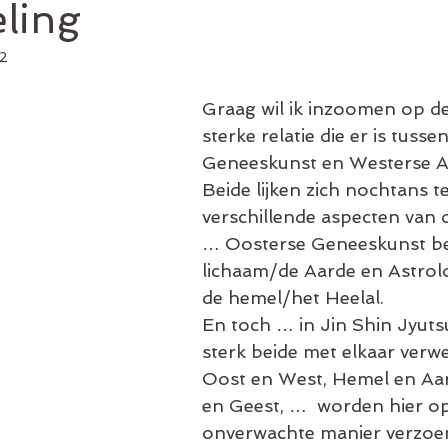
ling
22
Graag wil ik inzoomen op de
sterke relatie die er is tuss
Geneeskunst en Westerse As
Beide lijken zich nochtans t
verschillende aspecten van 
… Oosterse Geneeskunst be
lichaam/de Aarde en Astrolog
de hemel/het Heelal.
En toch … in Jin Shin Jyuts
sterk beide met elkaar verwe
Oost en West, Hemel en Aar
en Geest, …  worden hier o
onverwachte manier verzoe