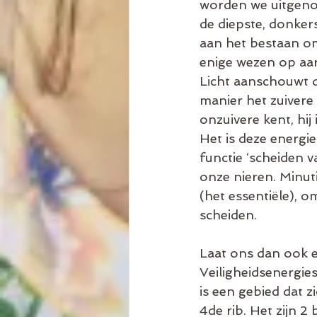
worden we uitgenod
de diepste, donker
aan het bestaan om
enige wezen op aard
Licht aanschouwt d
manier het zuivere
onzuivere kent, hij
Het is deze energi
functie ‘scheiden v
onze nieren. Minut
(het essentiële), o
scheiden.
Laat ons dan ook e
Veiligheidsenergie
is een gebied dat z
4de rib. Het zijn 2