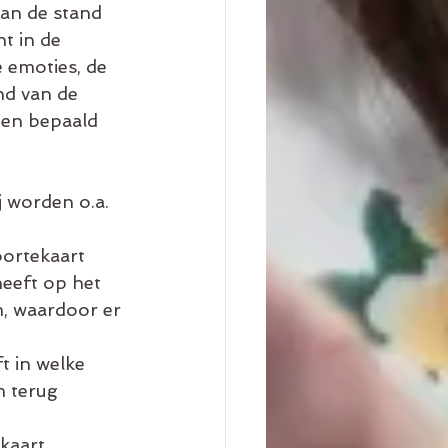
an de stand 
t in de 
 emoties, de 
nd van de 
een bepaald 
 worden o.a. 
ortekaart 
heeft op het 
, waardoor er 
 in welke 
 terug 
kaart 