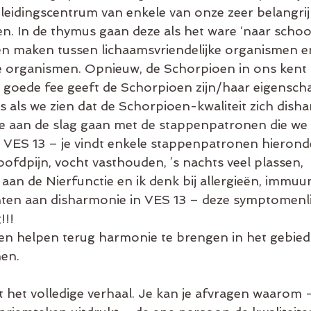
pleidingscentrum van enkele van onze zeer belangr
len. In de thymus gaan deze als het ware ‘naar schoo
en maken tussen lichaamsvriendelijke organismen e
ke organismen. Opnieuw, de Schorpioen in ons kent 
en goede fee geeft de Schorpioen zijn/haar eigensc
s als we zien dat de Schorpioen-kwaliteit zich dish
e aan de slag gaan met de stappenpatronen die we 
VES 13 – je vindt enkele stappenpatronen hieronder
ofdpijn, vocht vasthouden, ’s nachts veel plassen, 
aan de Nierfunctie en ik denk bij allergieën, immuu
n aan disharmonie in VES 13 – deze symptomenlijst
!!!
n helpen terug harmonie te brengen in het gebied 
nen.
et het volledige verhaal. Je kan je afvragen waarom 