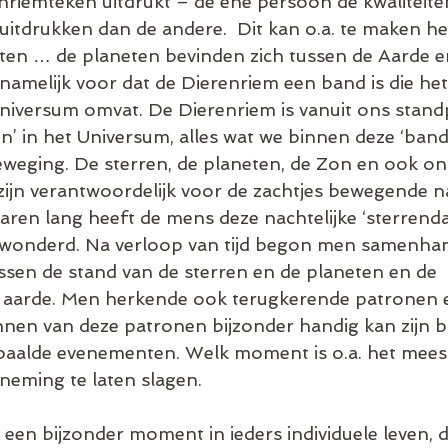
enriemteken uitdrukt – de ene persoon de kwaliteite
itdrukken dan de andere.  Dit kan o.a. te maken h
ten … de planeten bevinden zich tussen de Aarde en
 namelijk voor dat de Dierenriem een band is die het
iversum omvat. De Dierenriem is vanuit ons stand
en’ in het Universum, alles wat we binnen deze ‘ban
weging. De sterren, de planeten, de Zon en ook onz
 zijn verantwoordelijk voor de zachtjes bewegende na
aren lang heeft de mens deze nachtelijke ‘sterrenda
onderd. Na verloop van tijd begon men samenhang
en de stand van de sterren en de planeten en de 
 aarde. Men herkende ook terugkerende patronen 
nnen van deze patronen bijzonder handig kan zijn bi
epaalde evenementen. Welk moment is o.a. het mees
eming te laten slagen.
en bijzonder moment in ieders individuele leven, da