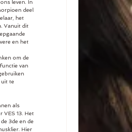
ons leven. In 
orpioen deel 
laar, het 
 Vanuit dit 
iepgaande 
vere en het 
enken om de 
functie van 
gebruiken 
uit te 
nen als 
r VES 13. Het 
 de 3de en de 
usklier. Hier 