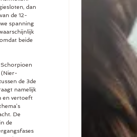
iesloten, dan 
 van de 12-
 we spanning 
aarschijnlijk 
 omdat beide 
n Schorpioen 
 (Nier-
 tussen de 3de 
aagt namelijk 
 en vertoeft 
thema’s 
cht. De 
in de 
vergangsfases 