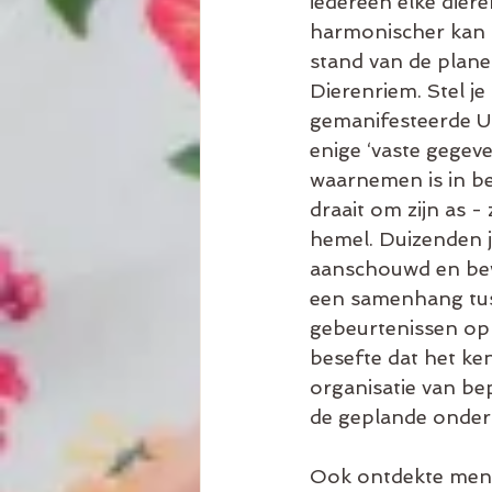
iedereen elke dier
harmonischer kan u
stand van de plane
Dierenriem. Stel je
gemanifesteerde Un
enige ‘vaste gegev
waarnemen is in be
draait om zijn as -
hemel. Duizenden j
aanschouwd en bew
een samenhang tuss
gebeurtenissen op
besefte dat het ke
organisatie van b
de geplande ondern
Ook ontdekte men e