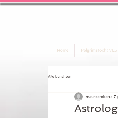
Home
Pelgrimstocht VES
Alle berichten
mauriceroberte
7 
Astrolog