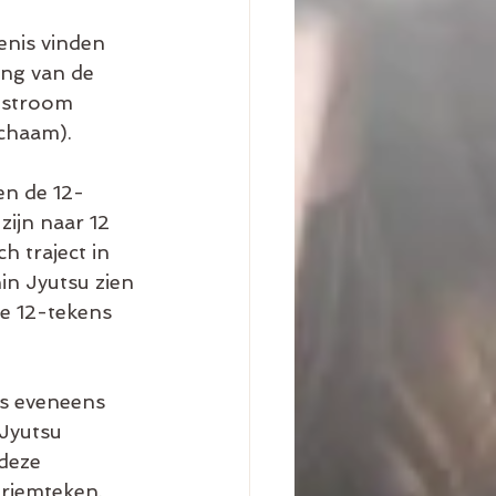
enis vinden 
ing van de 
nstroom 
ichaam). 
en de 12-
ijn naar 12 
 traject in 
in Jyutsu zien 
de 12-tekens 
ns eveneens 
Jyutsu 
deze 
nriemteken. 