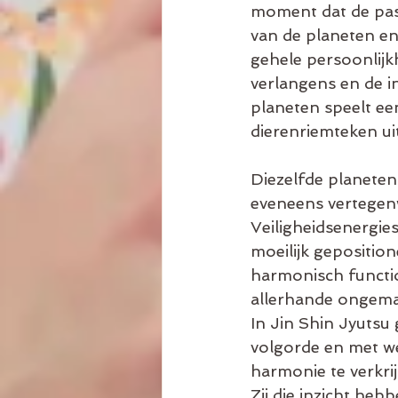
moment dat de pasg
van de planeten en
gehele persoonlijk
verlangens en de in
planeten speelt ee
dierenriemteken u
Diezelfde planeten
eveneens vertegen
Veiligheidsenergie
moeilijk geposition
harmonisch functio
allerhande ongema
In Jin Shin Jyutsu
volgorde en met we
harmonie te verkri
Zij die inzicht he