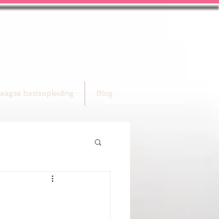
aagse basisopleiding
Blog