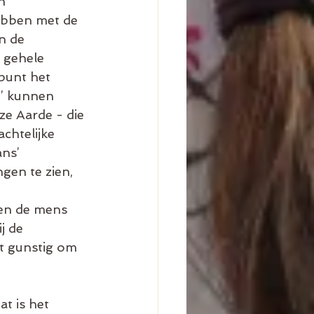
n 
ebben met de 
 de  
 gehele 
punt het 
d’ kunnen 
e Aarde - die 
chtelijke 
ns’ 
en te zien, 
en de mens 
j de 
t gunstig om 
t is het 