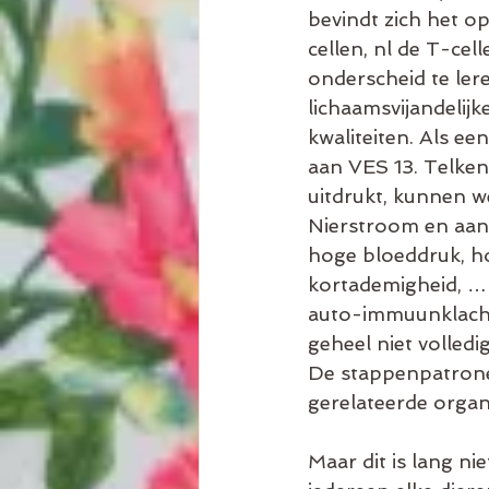
bevindt zich het o
cellen, nl de T-cel
onderscheid te ler
lichaamsvijandelij
kwaliteiten. Als e
aan VES 13. Telken
uitdrukt, kunnen w
Nierstroom en aan 
hoge bloeddruk, ho
kortademigheid, … 
auto-immuunklachte
geheel niet volledig
De stappenpatrone
gerelateerde orga
Maar dit is lang ni