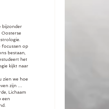
 bijzonder 
en Oosterse 
trologie. 
e focussen op 
ons bestaan, 
studeert het 
ie kijkt naar 
u zien we hoe 
ven zijn … 
de, Lichaam 
p een 
nd.