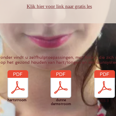
Klik hier voor link naar gratis les
ronder vindt u zelfhulptoepassingen, met foto's, die zich 
op het gezond houden van hart/longen en immuunsyst
hart
stroom
dunne
VES 3
darmstroom