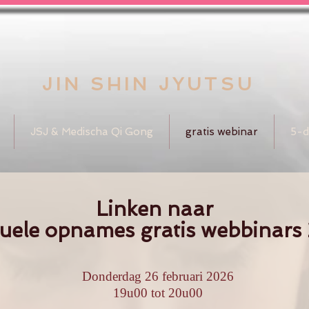
JIN SHIN JYUTSU
JSJ & Medischa Qi Gong
gratis webinar
5-d
Linken naar
tuele opnames gratis webbinars
Donderdag 26 februari 2026
19u00 tot 20u00