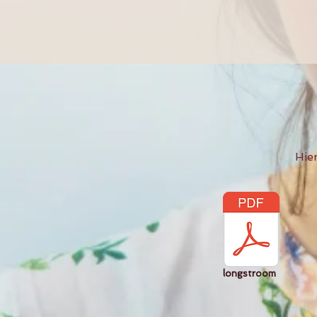
Hie
long
stroom