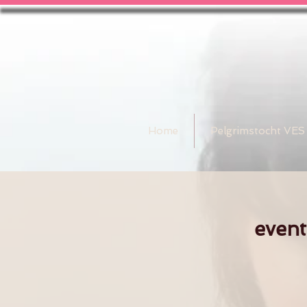
Home
Pelgrimstocht VES
even