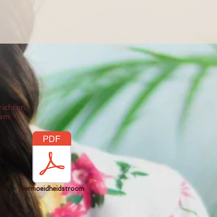
richten
eem
vermoeidheidstroom