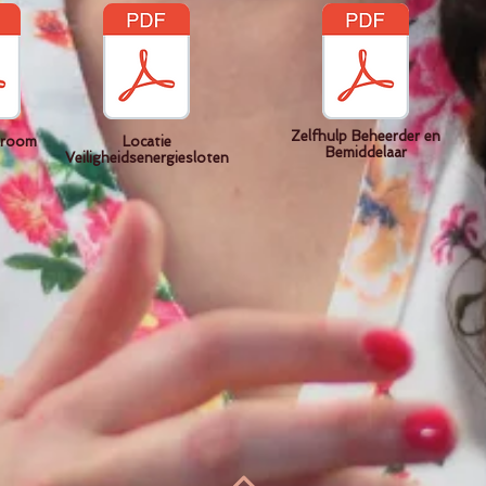
Zelfhulp Beheerder en
troom
Locatie
Bemiddelaar
Veiligheidsenergiesloten