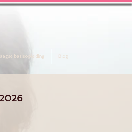
aagse basisopleiding
Blog
 2026