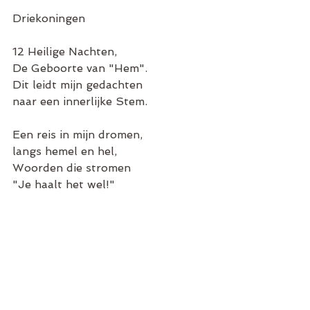
Driekoningen
12 Heilige Nachten,
De Geboorte van "Hem".
Dit leidt mijn gedachten
naar een innerlijke Stem.
Een reis in mijn dromen,
langs hemel en hel,
Woorden die stromen
"Je haalt het wel!"
Sterren verhalen,
ze tonen het Pad,
over bergen en dalen
naar een spiraalvormig Rad.
Fortuinlijk bewegend,